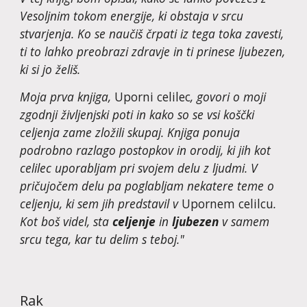
Vesoljnim tokom energije, ki obstaja v srcu 
stvarjenja. Ko se naučiš črpati iz tega toka zavesti, 
ti to lahko preobrazi zdravje in ti prinese ljubezen, 
ki si jo želiš.
Moja prva knjiga, 
Uporni celilec
, govori o moji 
zgodnji življenjski poti in kako so se vsi koščki 
celjenja zame zložili skupaj. Knjiga ponuja 
podrobno razlago postopkov in orodij, ki jih kot 
celilec uporabljam pri svojem delu z ljudmi. V 
pričujočem delu pa poglabljam nekatere teme o 
celjenju, ki sem jih predstavil v 
Upornem celilcu
. 
Kot boš videl, sta 
celjenje
 in 
ljubezen
 v samem 
srcu tega, kar tu delim s teboj."
Rak