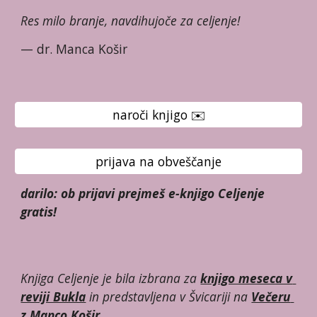
Res milo branje, navdihujoče za celjenje!
— dr. Manca Košir
naroči knjigo ✉️
prijava na obveščanje
darilo: 
ob prijavi prejmeš 
e-knjigo Celjenje 
gratis
! 
Knjiga Celjenje je bila izbrana za 
knjigo meseca v 
reviji Bukla
 in predstavljena v Švicariji na 
Večeru 
z Manco Košir
.