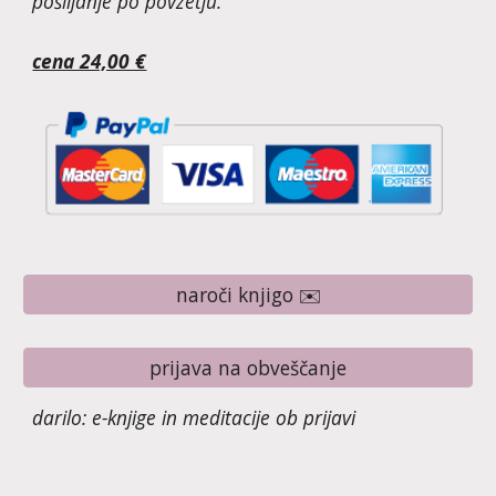
pošiljanje po povzetju.
cena 24,00 €
naroči knjigo ✉️
prijava na obveščanje
darilo: e-knjige in meditacije ob prijavi