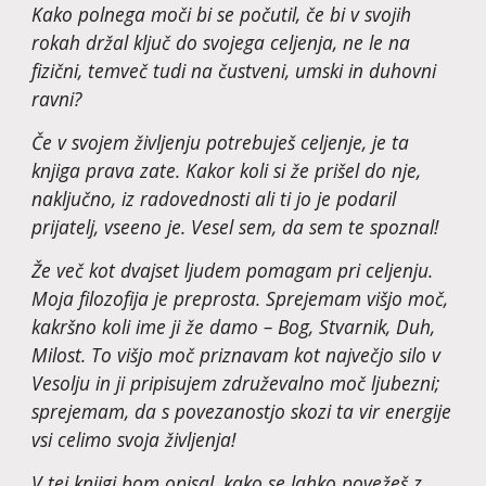
Kako polnega moči bi se počutil, če bi v svojih 
rokah držal ključ do svojega celjenja, ne le na 
fizični, temveč tudi na čustveni, umski in duhovni 
ravni?
Če v svojem življenju potrebuješ celjenje, je ta 
knjiga prava zate. Kakor koli si že prišel do nje, 
naključno, iz radovednosti ali ti jo je podaril 
prijatelj, vseeno je. Vesel sem, da sem te spoznal!
Že več kot dvajset ljudem pomagam pri celjenju. 
Moja filozofija je preprosta. Sprejemam višjo moč, 
kakršno koli ime ji že damo – Bog, Stvarnik, Duh, 
Milost. To višjo moč priznavam kot največjo silo v 
Vesolju in ji pripisujem združevalno moč ljubezni; 
sprejemam, da s povezanostjo skozi ta vir energije 
vsi celimo svoja življenja!
V tej knjigi bom opisal, kako se lahko povežeš z 