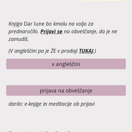
Knjiga 
Dar lune
 bo kmalu na voljo za 
prednaročilo. 
Prijavi se
 na obveščanje, da je ne 
zamudiš.
(V angleščini pa je ŽE v prodaji 
TUKAJ
.)
v angleščini
prijava na obveščanje
darilo: e-knjige in meditacije ob prijavi