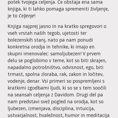
potek tvojega celjenja. Če obstaja ena sama 
knjiga, ki ti lahko pomaga spremeniti življenje, 
je to 
Celjenje
!
Knjiga najprej jasno in na kratko spregovori o 
vseh vrstah naših tegob, ujetosti ter 
bolezenskih stanj, nato pa nam ponudi 
konkretna orodja in tehnike, ki imajo en 
skupni imenovalec: samoljubezen! V prvem 
delu se poglobimo v teme, kot so biti skrajen, 
napadalno potrošništvo, odvisnost, ego, biti 
trmast, spolna zloraba, rak, zakon in ločitev, 
vodenje, denar. Vsi primeri so pospremljeni s 
kratkimi zgodbami ljudi, ki so se s tem soočili 
na seansah celjenja z Davidom. Drugi del pa 
nam predstavi svež pogled na orodja, kot so 
ljubezen, izmenjava, disciplina, intuicija, 
ustvarjalnost, hvaležnost, humor in meditacija 