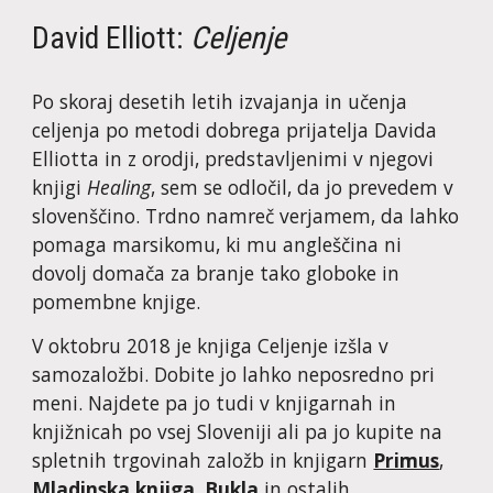
David Elliott: 
Celjenje
Po skoraj desetih letih izvajanja in učenja 
celjenja po metodi dobrega prijatelja Davida 
Elliotta in z orodji, predstavljenimi v njegovi 
knjigi 
Healing
, sem se odločil, da jo prevedem v 
slovenščino. Trdno namreč verjamem, da lahko 
pomaga marsikomu, ki mu angleščina ni 
dovolj domača za branje tako globoke in 
pomembne knjige.
V oktobru 2018 je knjiga Celjenje izšla v 
samozaložbi. Dobite jo lahko neposredno pri 
meni. Najdete pa jo tudi v knjigarnah in 
knjižnicah po vsej Sloveniji ali pa jo kupite na 
spletnih trgovinah založb in knjigarn 
Primus
, 
Mladinska knjiga
, 
Bukla
 in ostalih.