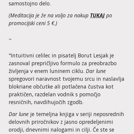
samostojno delo.
(Meditacija je že na voljo za nakup 
TUKAJ
 po 
promocijski ceni 5 €
.)
~
"
Intuitivni celilec in pisatelj Borut Lesjak je 
zasnoval prepričljivo formulo za preobrazbo 
življenja v enem luninem ciklu. 
Dar lune 
spregovori naravnost tvojemu srcu in naslavlja 
blokriane občutke ali potlačena čustva kot 
praktičen, razdelan vodnik s pomočjo 
resničnih, navdihujočih zgodb.
Dar lune
 je temeljna knjiga v seriji neposrednih 
delovnih priročnikov z jasno opredeljenimi 
orodji, dnevnimi nalogami in cilji. Če ste se 