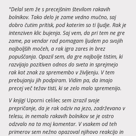
"Delal sem že s precejšnim številom rakavih 
bolnikov. Tako delo je zame vedno mučno, saj 
dobro čutim pritisk, pod katerim so ti ljudje. Rak je 
intenziven klic bujenja. Saj vem, da pri tem ne gre 
zame, pa vendar rad pomagam ljudem po svojih 
najboljših močeh, a rak igra zares in brez 
popuščanja. Opazil sem, da gre najbolje tistim, ki 
razvijajo pozitiven odnos do sveta in sprejmejo 
rak kot znak za spremembo v življenju. V tem 
prebujanju jih podpiram. Vidim pa, da imajo 
precej več težav tisti, ki se zelo malo spremenijo.
V knjigi 
Uporni celilec
 sem izrazil svoje 
prepričanje, da je rak odziv na jezo, zadrževano v 
telesu, in nemalo rakavih bolnikov se je ostro 
odzvalo na ta moj komentar. V vsakem od teh 
primerov sem nežno opazoval njihovo reakcijo in 