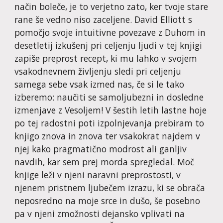
način boleče, je to verjetno zato, ker tvoje stare 
rane še vedno niso zaceljene. David Elliott s 
pomočjo svoje intuitivne povezave z Duhom in 
desetletij izkušenj pri celjenju ljudi v tej knjigi 
zapiše preprost recept, ki mu lahko v svojem 
vsakodnevnem življenju sledi pri celjenju 
samega sebe vsak izmed nas, če si le tako 
izberemo: naučiti se samoljubezni in dosledne 
izmenjave z Vesoljem! V šestih letih lastne hoje 
po tej radostni poti izpolnjevanja prebiram to 
knjigo znova in znova ter vsakokrat najdem v 
njej kako pragmatično modrost ali ganljiv 
navdih, kar sem prej morda spregledal. Moč 
knjige leži v njeni naravni preprostosti, v 
njenem pristnem ljubečem izrazu, ki se obrača 
neposredno na moje srce in dušo, še posebno 
pa v njeni zmožnosti dejansko vplivati na 