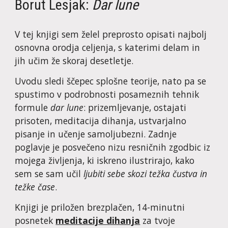
Borut Lesjak: 
Dar lune
V tej knjigi sem želel preprosto opisati najbolj 
osnovna orodja celjenja, s katerimi delam in 
jih učim že skoraj desetletje. 
Uvodu sledi ščepec splošne teorije, nato pa se 
spustimo v podrobnosti posameznih tehnik 
formule 
dar lune
: prizemljevanje, ostajati 
prisoten, meditacija dihanja, ustvarjalno 
pisanje in učenje samoljubezni. Zadnje 
poglavje je posvečeno nizu resničnih zgodbic iz 
mojega življenja, ki iskreno ilustrirajo, kako 
sem se sam učil 
ljubiti sebe skozi težka čustva in 
težke čase
.
Knjigi je priložen brezplačen, 14-minutni 
posnetek 
meditacije dihanja
 za tvoje 