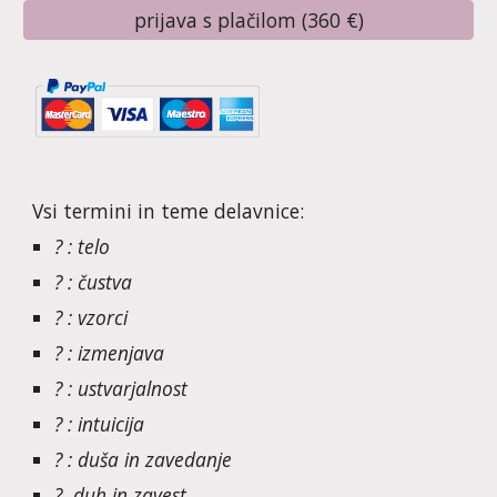
prijava s plačilom (360 €)
Vsi termini in teme
delavnice
:
?
: telo
? : čustva
? : vzorci
? : izmenjava
?
: ustvarjalnost
? : intuicija
? : duša in zavedanje
?
duh in zavest