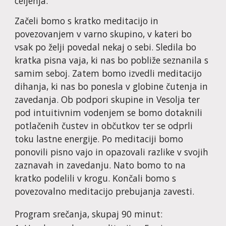
celjenja
.
Začeli bomo s kratko meditacijo in
povezovanjem v varno skupino, v kateri bo
vsak po želji povedal nekaj o
sebi
. Sledila bo
kratka pisna vaja, ki nas bo pobliže seznanila s
samim
sebo
j. Zatem bomo izvedli meditacijo
dihanja, ki nas bo
ponesla v globine
čutenja in
zavedanja.
Ob podpori skupine in Vesolja ter
pod intuitivnim vodenjem se bomo dotaknili
potlačenih čustev in občutkov ter se odprli
toku lastne energije. Po meditaciji bomo
ponovili pisno vajo
in opazovali razlike v svojih
zaznavah in zavedanju. Nato bomo to na
kratko podelili v krogu. Končali bomo s
povezovalno meditacijo prebujanja zavesti.
Program srečanja, skupaj 90 minut: