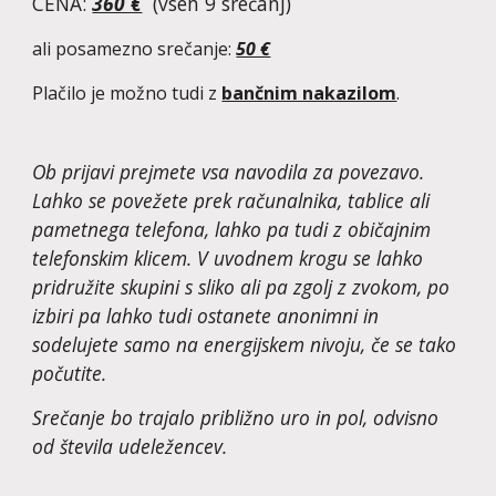
CENA:
360 €
(vseh 9 srečanj)
ali posamezno srečanje:
50 €
Plačilo je možno tudi z
bančnim nakazilom
.
Ob prijavi prejmete vsa navodila za povezavo.
Lahko se povežete prek računalnika, tablice ali
pametnega telefona, lahko pa tudi z običajnim
telefonskim klicem. V uvodnem krogu se lahko
pridružite skupini s sliko ali pa zgolj z zvokom, po
izbiri pa lahko tudi ostanete anonimni in
sodelujete samo na energijskem nivoju, če se tako
počutite.
Srečanje bo trajalo približno ur
o in pol
, odvisno
od števila udeležencev.