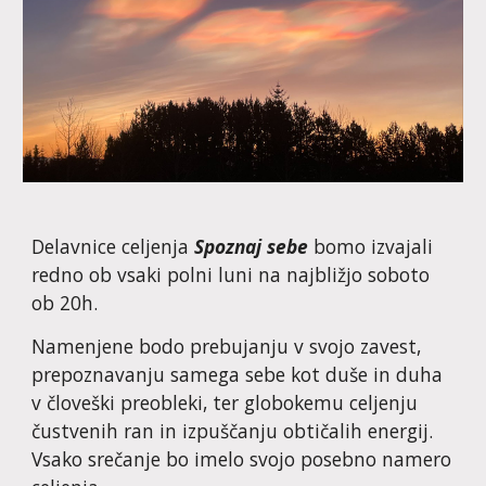
Delavnice
celjenja
Spoznaj sebe
bomo izvajali
redno ob vsaki
polni
luni na najbližj
o
soboto
ob 20h
.
Namenjene bodo prebujanju v svojo zavest,
prepoznavanj
u
samega sebe kot duše in duha
v človeški preobleki, ter globokemu celjenju
čustvenih ran in izpuščanju obtičalih energij.
Vsak
o srečanje bo imelo svojo posebno
namero